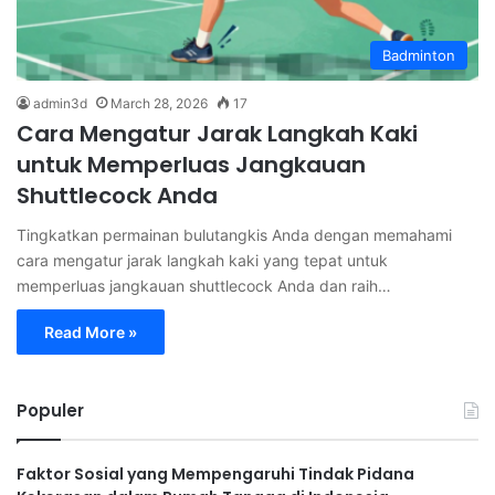
Badminton
admin3d
March 28, 2026
17
Cara Mengatur Jarak Langkah Kaki
untuk Memperluas Jangkauan
Shuttlecock Anda
Tingkatkan permainan bulutangkis Anda dengan memahami
cara mengatur jarak langkah kaki yang tepat untuk
memperluas jangkauan shuttlecock Anda dan raih…
Read More »
Populer
Faktor Sosial yang Mempengaruhi Tindak Pidana