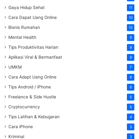
Gaya Hidup Sehat
11
Cara Dapat Uang Online
10
Bisnis Rumahan
10
Mental Health
9
Tips Produktivitas Harian
9
Aplikasi Viral & Bermanfaat
9
UMKM
7
Cara Adapt Uang Online
6
Tips Android / iPhone
6
Freelance & Side Hustle
5
Cryptocurrency
5
Tips Latihan & Kebugaran
4
Cara iPhone
3
Kriminal
3