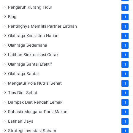
Pengaruh Kurang Tidur
1
Blog
1
Pentingnya Memiliki Partner Latihan
1
Olahraga Konsisten Harian
1
Olahraga Sederhana
1
Latihan Sinkronisasi Gerak
1
Olahraga Santai Efektif
1
Olahraga Santai
1
Mengatur Pola Nutrisi Sehat
1
Tips Diet Sehat
1
Dampak Diet Rendah Lemak
1
Rahasia Mengatur Porsi Makan
1
Latihan Daya
1
Strategi Investasi Saham
1