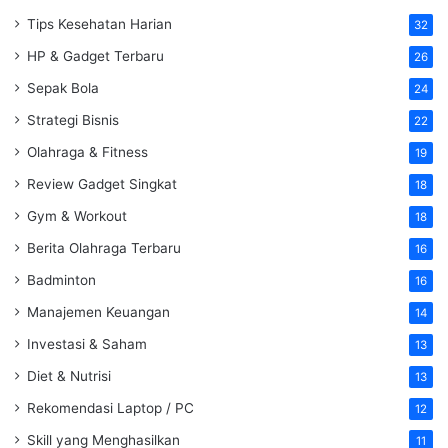
Tips Kesehatan Harian
32
HP & Gadget Terbaru
26
Sepak Bola
24
Strategi Bisnis
22
Olahraga & Fitness
19
Review Gadget Singkat
18
Gym & Workout
18
Berita Olahraga Terbaru
16
Badminton
16
Manajemen Keuangan
14
Investasi & Saham
13
Diet & Nutrisi
13
Rekomendasi Laptop / PC
12
Skill yang Menghasilkan
11