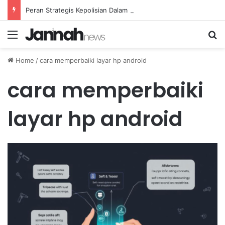
Peran Strategis Kepolisian Dalam Penanganan Kejahatan Siber di Indonesia
Menu
Se
Home
/
cara memperbaiki layar hp android
cara memperbaiki
layar hp android