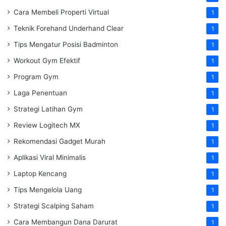
Cara Membeli Properti Virtual
1
Teknik Forehand Underhand Clear
1
Tips Mengatur Posisi Badminton
1
Workout Gym Efektif
1
Program Gym
1
Laga Penentuan
1
Strategi Latihan Gym
1
Review Logitech MX
1
Rekomendasi Gadget Murah
1
Aplikasi Viral Minimalis
1
Laptop Kencang
1
Tips Mengelola Uang
1
Strategi Scalping Saham
1
Cara Membangun Dana Darurat
1