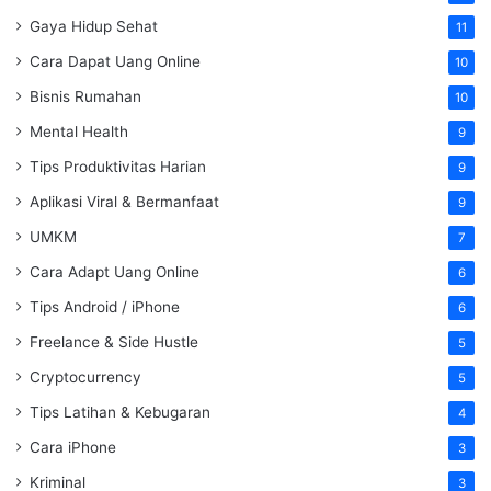
Gaya Hidup Sehat
11
Cara Dapat Uang Online
10
Bisnis Rumahan
10
Mental Health
9
Tips Produktivitas Harian
9
Aplikasi Viral & Bermanfaat
9
UMKM
7
Cara Adapt Uang Online
6
Tips Android / iPhone
6
Freelance & Side Hustle
5
Cryptocurrency
5
Tips Latihan & Kebugaran
4
Cara iPhone
3
Kriminal
3