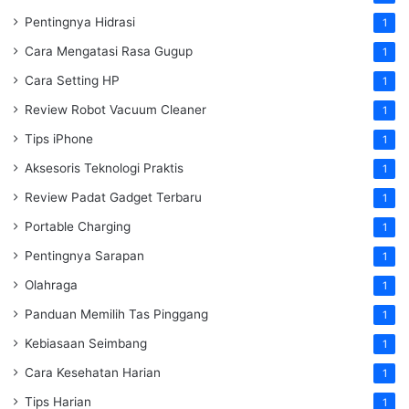
Pentingnya Hidrasi
1
Cara Mengatasi Rasa Gugup
1
Cara Setting HP
1
Review Robot Vacuum Cleaner
1
Tips iPhone
1
Aksesoris Teknologi Praktis
1
Review Padat Gadget Terbaru
1
Portable Charging
1
Pentingnya Sarapan
1
Olahraga
1
Panduan Memilih Tas Pinggang
1
Kebiasaan Seimbang
1
Cara Kesehatan Harian
1
Tips Harian
1