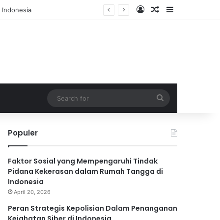
Log In
Random Article
Sidebar
 Indonesia
Search
for
Populer
Faktor Sosial yang Mempengaruhi Tindak
Pidana Kekerasan dalam Rumah Tangga di
Indonesia
April 20, 2026
Peran Strategis Kepolisian Dalam Penanganan
Kejahatan Siber di Indonesia