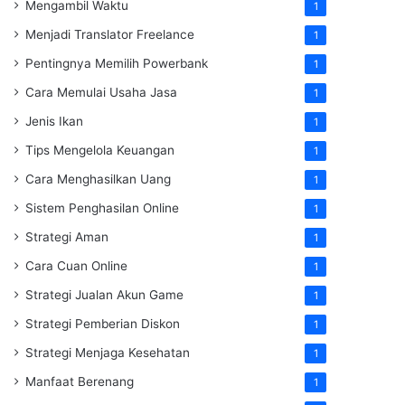
Mengambil Waktu
1
Menjadi Translator Freelance
1
Pentingnya Memilih Powerbank
1
Cara Memulai Usaha Jasa
1
Jenis Ikan
1
Tips Mengelola Keuangan
1
Cara Menghasilkan Uang
1
Sistem Penghasilan Online
1
Strategi Aman
1
Cara Cuan Online
1
Strategi Jualan Akun Game
1
Strategi Pemberian Diskon
1
Strategi Menjaga Kesehatan
1
Manfaat Berenang
1