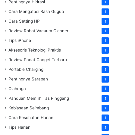
Pentingnya Hidrasi
1
Cara Mengatasi Rasa Gugup
1
Cara Setting HP
1
Review Robot Vacuum Cleaner
1
Tips iPhone
1
Aksesoris Teknologi Praktis
1
Review Padat Gadget Terbaru
1
Portable Charging
1
Pentingnya Sarapan
1
Olahraga
1
Panduan Memilih Tas Pinggang
1
Kebiasaan Seimbang
1
Cara Kesehatan Harian
1
Tips Harian
1