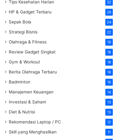
Tips Kesehatan Harian
32
HP & Gadget Terbaru
26
Sepak Bola
24
Strategi Bisnis
22
Olahraga & Fitness
19
Review Gadget Singkat
18
Gym & Workout
18
Berita Olahraga Terbaru
16
Badminton
16
Manajemen Keuangan
14
Investasi & Saham
13
Diet & Nutrisi
13
Rekomendasi Laptop / PC
12
Skill yang Menghasilkan
11