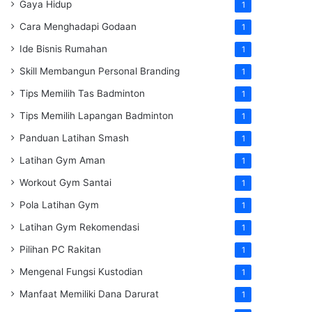
Gaya Hidup
1
Cara Menghadapi Godaan
1
Ide Bisnis Rumahan
1
Skill Membangun Personal Branding
1
Tips Memilih Tas Badminton
1
Tips Memilih Lapangan Badminton
1
Panduan Latihan Smash
1
Latihan Gym Aman
1
Workout Gym Santai
1
Pola Latihan Gym
1
Latihan Gym Rekomendasi
1
Pilihan PC Rakitan
1
Mengenal Fungsi Kustodian
1
Manfaat Memiliki Dana Darurat
1