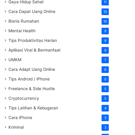
Gaya Hidup Sehat
11
Cara Dapat Uang Online
10
Bisnis Rumahan
10
Mental Health
9
Tips Produktivitas Harian
9
Aplikasi Viral & Bermanfaat
9
UMKM
7
Cara Adapt Uang Online
6
Tips Android / iPhone
6
Freelance & Side Hustle
5
Cryptocurrency
5
Tips Latihan & Kebugaran
4
Cara iPhone
3
Kriminal
3