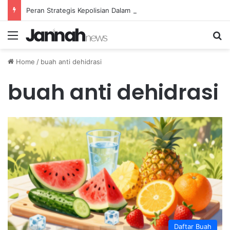
Peran Strategis Kepolisian Dalam Penanganan Kejahatan Siber di Indonesia
Menu
Se
Home
/
buah anti dehidrasi
buah anti dehidrasi
Daftar Buah