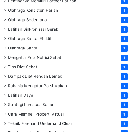
Pentingnya Memiliki Partner Latihan
1
Olahraga Konsisten Harian
1
Olahraga Sederhana
1
Latihan Sinkronisasi Gerak
1
Olahraga Santai Efektif
1
Olahraga Santai
1
Mengatur Pola Nutrisi Sehat
1
Tips Diet Sehat
1
Dampak Diet Rendah Lemak
1
Rahasia Mengatur Porsi Makan
1
Latihan Daya
1
Strategi Investasi Saham
1
Cara Membeli Properti Virtual
1
Teknik Forehand Underhand Clear
1