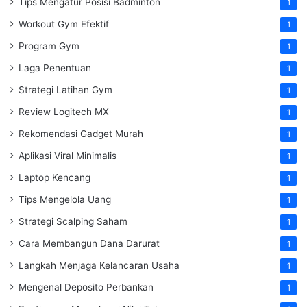
Tips Mengatur Posisi Badminton
1
Workout Gym Efektif
1
Program Gym
1
Laga Penentuan
1
Strategi Latihan Gym
1
Review Logitech MX
1
Rekomendasi Gadget Murah
1
Aplikasi Viral Minimalis
1
Laptop Kencang
1
Tips Mengelola Uang
1
Strategi Scalping Saham
1
Cara Membangun Dana Darurat
1
Langkah Menjaga Kelancaran Usaha
1
Mengenal Deposito Perbankan
1