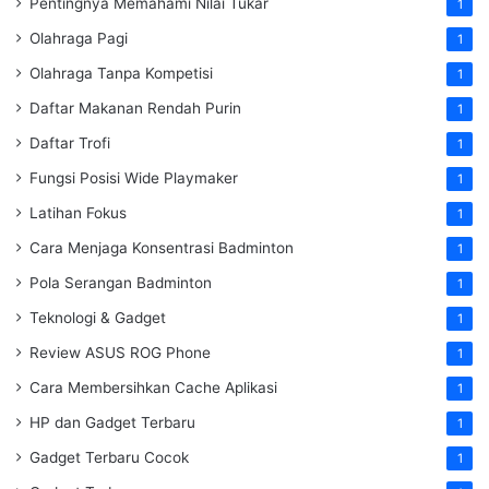
Pentingnya Memahami Nilai Tukar
1
Olahraga Pagi
1
Olahraga Tanpa Kompetisi
1
Daftar Makanan Rendah Purin
1
Daftar Trofi
1
Fungsi Posisi Wide Playmaker
1
Latihan Fokus
1
Cara Menjaga Konsentrasi Badminton
1
Pola Serangan Badminton
1
Teknologi & Gadget
1
Review ASUS ROG Phone
1
Cara Membersihkan Cache Aplikasi
1
HP dan Gadget Terbaru
1
Gadget Terbaru Cocok
1