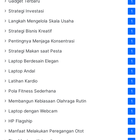
Gadget Terbaru
1
Strategi Investasi
1
Langkah Mengelola Skala Usaha
1
Strategi Bisnis Kreatif
1
Pentingnya Menjaga Konsentrasi
1
Strategi Makan saat Pesta
1
Laptop Berdesain Elegan
1
Laptop Andal
1
Latihan Kardio
1
Pola Fitness Sederhana
1
Membangun Kebiasaan Olahraga Rutin
1
Laptop dengan Webcam
1
HP Flagship
1
Manfaat Melakukan Peregangan Otot
1