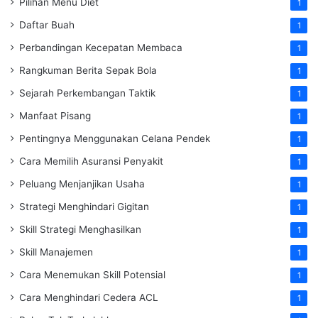
Pilihan Menu Diet
1
Daftar Buah
1
Perbandingan Kecepatan Membaca
1
Rangkuman Berita Sepak Bola
1
Sejarah Perkembangan Taktik
1
Manfaat Pisang
1
Pentingnya Menggunakan Celana Pendek
1
Cara Memilih Asuransi Penyakit
1
Peluang Menjanjikan Usaha
1
Strategi Menghindari Gigitan
1
Skill Strategi Menghasilkan
1
Skill Manajemen
1
Cara Menemukan Skill Potensial
1
Cara Menghindari Cedera ACL
1