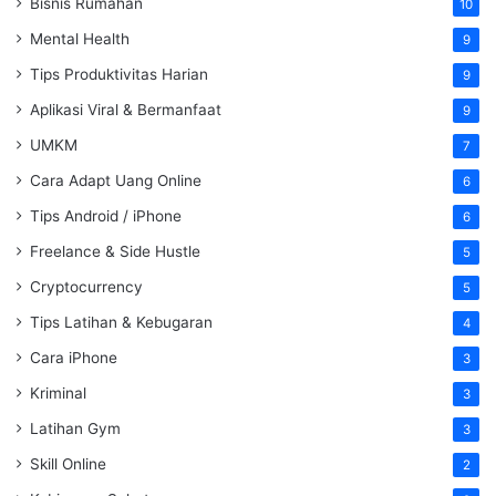
Bisnis Rumahan
10
Mental Health
9
Tips Produktivitas Harian
9
Aplikasi Viral & Bermanfaat
9
UMKM
7
Cara Adapt Uang Online
6
Tips Android / iPhone
6
Freelance & Side Hustle
5
Cryptocurrency
5
Tips Latihan & Kebugaran
4
Cara iPhone
3
Kriminal
3
Latihan Gym
3
Skill Online
2