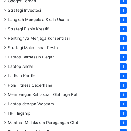
Gadget Terbaru
1
Strategi Investasi
1
Langkah Mengelola Skala Usaha
1
Strategi Bisnis Kreatif
1
Pentingnya Menjaga Konsentrasi
1
Strategi Makan saat Pesta
1
Laptop Berdesain Elegan
1
Laptop Andal
1
Latihan Kardio
1
Pola Fitness Sederhana
1
Membangun Kebiasaan Olahraga Rutin
1
Laptop dengan Webcam
1
HP Flagship
1
Manfaat Melakukan Peregangan Otot
1