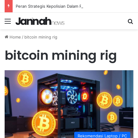
Peran Strategis Kepolisian Dalam Penanganan Kejahatan Siber di Indonesia
Menu
Se
Home
/
bitcoin mining rig
bitcoin mining rig
Rekomendasi Laptop / PC