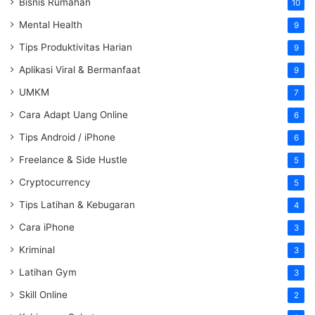
Bisnis Rumahan
10
Mental Health
9
Tips Produktivitas Harian
9
Aplikasi Viral & Bermanfaat
9
UMKM
7
Cara Adapt Uang Online
6
Tips Android / iPhone
6
Freelance & Side Hustle
5
Cryptocurrency
5
Tips Latihan & Kebugaran
4
Cara iPhone
3
Kriminal
3
Latihan Gym
3
Skill Online
2