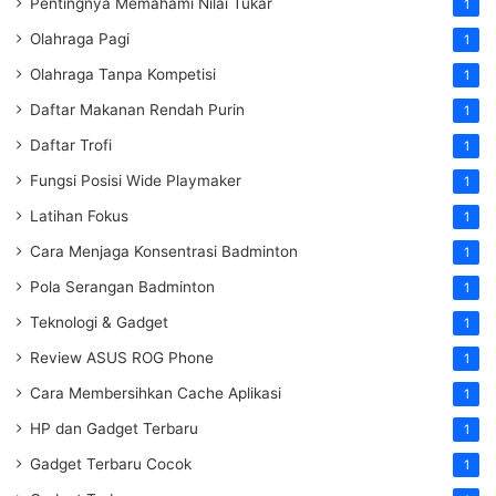
Pentingnya Memahami Nilai Tukar
1
Olahraga Pagi
1
Olahraga Tanpa Kompetisi
1
Daftar Makanan Rendah Purin
1
Daftar Trofi
1
Fungsi Posisi Wide Playmaker
1
Latihan Fokus
1
Cara Menjaga Konsentrasi Badminton
1
Pola Serangan Badminton
1
Teknologi & Gadget
1
Review ASUS ROG Phone
1
Cara Membersihkan Cache Aplikasi
1
HP dan Gadget Terbaru
1
Gadget Terbaru Cocok
1