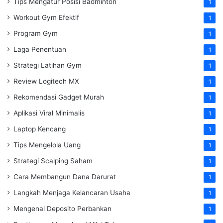
Tips Mengatur Posisi Badminton
1
Workout Gym Efektif
1
Program Gym
1
Laga Penentuan
1
Strategi Latihan Gym
1
Review Logitech MX
1
Rekomendasi Gadget Murah
1
Aplikasi Viral Minimalis
1
Laptop Kencang
1
Tips Mengelola Uang
1
Strategi Scalping Saham
1
Cara Membangun Dana Darurat
1
Langkah Menjaga Kelancaran Usaha
1
Mengenal Deposito Perbankan
1