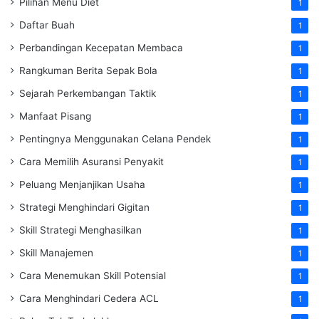
Pilihan Menu Diet
1
Daftar Buah
1
Perbandingan Kecepatan Membaca
1
Rangkuman Berita Sepak Bola
1
Sejarah Perkembangan Taktik
1
Manfaat Pisang
1
Pentingnya Menggunakan Celana Pendek
1
Cara Memilih Asuransi Penyakit
1
Peluang Menjanjikan Usaha
1
Strategi Menghindari Gigitan
1
Skill Strategi Menghasilkan
1
Skill Manajemen
1
Cara Menemukan Skill Potensial
1
Cara Menghindari Cedera ACL
1