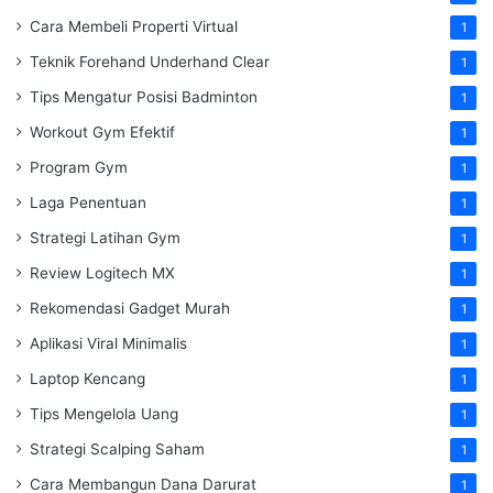
Cara Membeli Properti Virtual
1
Teknik Forehand Underhand Clear
1
Tips Mengatur Posisi Badminton
1
Workout Gym Efektif
1
Program Gym
1
Laga Penentuan
1
Strategi Latihan Gym
1
Review Logitech MX
1
Rekomendasi Gadget Murah
1
Aplikasi Viral Minimalis
1
Laptop Kencang
1
Tips Mengelola Uang
1
Strategi Scalping Saham
1
Cara Membangun Dana Darurat
1