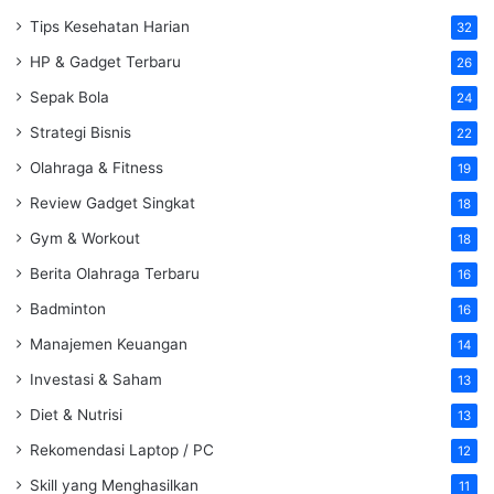
Tips Kesehatan Harian
32
HP & Gadget Terbaru
26
Sepak Bola
24
Strategi Bisnis
22
Olahraga & Fitness
19
Review Gadget Singkat
18
Gym & Workout
18
Berita Olahraga Terbaru
16
Badminton
16
Manajemen Keuangan
14
Investasi & Saham
13
Diet & Nutrisi
13
Rekomendasi Laptop / PC
12
Skill yang Menghasilkan
11