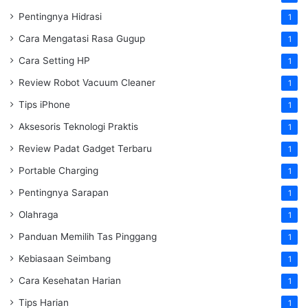
Pentingnya Hidrasi
1
Cara Mengatasi Rasa Gugup
1
Cara Setting HP
1
Review Robot Vacuum Cleaner
1
Tips iPhone
1
Aksesoris Teknologi Praktis
1
Review Padat Gadget Terbaru
1
Portable Charging
1
Pentingnya Sarapan
1
Olahraga
1
Panduan Memilih Tas Pinggang
1
Kebiasaan Seimbang
1
Cara Kesehatan Harian
1
Tips Harian
1