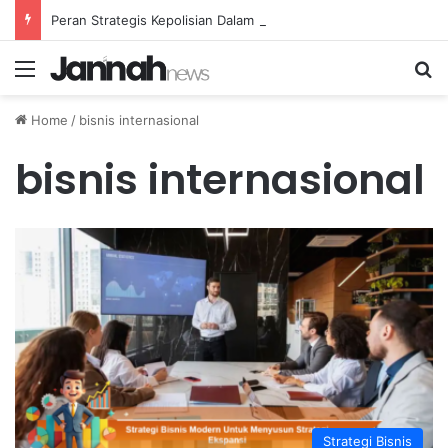
Peran Strategis Kepolisian Dalam Penanganan Kejahatan Siber di Indonesia
Menu
Se
Home
/
bisnis internasional
bisnis internasional
Strategi Bisnis