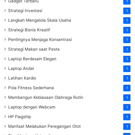
Gadget Terbaru
1
Strategi Investasi
1
Langkah Mengelola Skala Usaha
1
Strategi Bisnis Kreatif
1
Pentingnya Menjaga Konsentrasi
1
Strategi Makan saat Pesta
1
Laptop Berdesain Elegan
1
Laptop Andal
1
Latihan Kardio
1
Pola Fitness Sederhana
1
Membangun Kebiasaan Olahraga Rutin
1
Laptop dengan Webcam
1
HP Flagship
1
Manfaat Melakukan Peregangan Otot
1