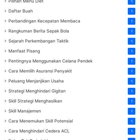
Pilihan Menu Diet
1
Daftar Buah
1
Perbandingan Kecepatan Membaca
1
Rangkuman Berita Sepak Bola
1
Sejarah Perkembangan Taktik
1
Manfaat Pisang
1
Pentingnya Menggunakan Celana Pendek
1
Cara Memilih Asuransi Penyakit
1
Peluang Menjanjikan Usaha
1
Strategi Menghindari Gigitan
1
Skill Strategi Menghasilkan
1
Skill Manajemen
1
Cara Menemukan Skill Potensial
1
Cara Menghindari Cedera ACL
1