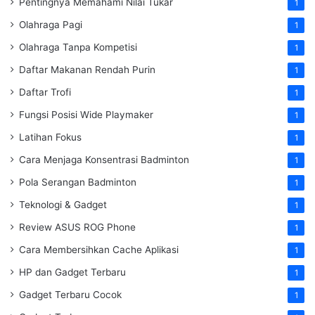
Pentingnya Memahami Nilai Tukar
1
Olahraga Pagi
1
Olahraga Tanpa Kompetisi
1
Daftar Makanan Rendah Purin
1
Daftar Trofi
1
Fungsi Posisi Wide Playmaker
1
Latihan Fokus
1
Cara Menjaga Konsentrasi Badminton
1
Pola Serangan Badminton
1
Teknologi & Gadget
1
Review ASUS ROG Phone
1
Cara Membersihkan Cache Aplikasi
1
HP dan Gadget Terbaru
1
Gadget Terbaru Cocok
1