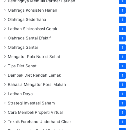
Pentingnya Memiliki Partner Latihan
1
Olahraga Konsisten Harian
1
Olahraga Sederhana
1
Latihan Sinkronisasi Gerak
1
Olahraga Santai Efektif
1
Olahraga Santai
1
Mengatur Pola Nutrisi Sehat
1
Tips Diet Sehat
1
Dampak Diet Rendah Lemak
1
Rahasia Mengatur Porsi Makan
1
Latihan Daya
1
Strategi Investasi Saham
1
Cara Membeli Properti Virtual
1
Teknik Forehand Underhand Clear
1