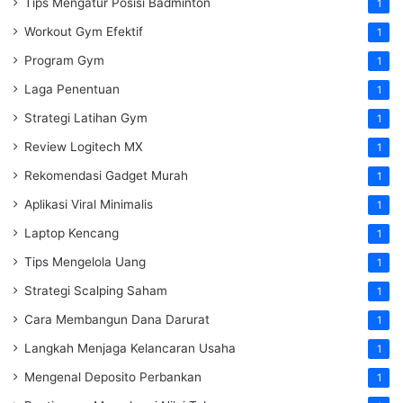
Tips Mengatur Posisi Badminton
1
Workout Gym Efektif
1
Program Gym
1
Laga Penentuan
1
Strategi Latihan Gym
1
Review Logitech MX
1
Rekomendasi Gadget Murah
1
Aplikasi Viral Minimalis
1
Laptop Kencang
1
Tips Mengelola Uang
1
Strategi Scalping Saham
1
Cara Membangun Dana Darurat
1
Langkah Menjaga Kelancaran Usaha
1
Mengenal Deposito Perbankan
1