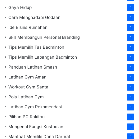
Gaya Hidup
1
Cara Menghadapi Godaan
1
Ide Bisnis Rumahan
1
Skill Membangun Personal Branding
1
Tips Memilih Tas Badminton
1
Tips Memilih Lapangan Badminton
1
Panduan Latihan Smash
1
Latihan Gym Aman
1
Workout Gym Santai
1
Pola Latihan Gym
1
Latihan Gym Rekomendasi
1
Pilihan PC Rakitan
1
Mengenal Fungsi Kustodian
1
Manfaat Memiliki Dana Darurat
1