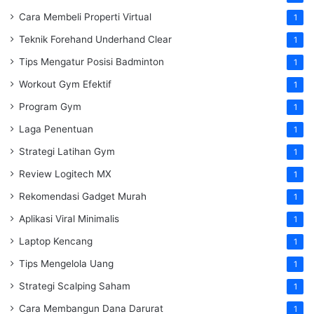
Cara Membeli Properti Virtual
1
Teknik Forehand Underhand Clear
1
Tips Mengatur Posisi Badminton
1
Workout Gym Efektif
1
Program Gym
1
Laga Penentuan
1
Strategi Latihan Gym
1
Review Logitech MX
1
Rekomendasi Gadget Murah
1
Aplikasi Viral Minimalis
1
Laptop Kencang
1
Tips Mengelola Uang
1
Strategi Scalping Saham
1
Cara Membangun Dana Darurat
1