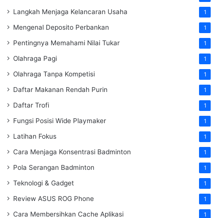
Langkah Menjaga Kelancaran Usaha
1
Mengenal Deposito Perbankan
1
Pentingnya Memahami Nilai Tukar
1
Olahraga Pagi
1
Olahraga Tanpa Kompetisi
1
Daftar Makanan Rendah Purin
1
Daftar Trofi
1
Fungsi Posisi Wide Playmaker
1
Latihan Fokus
1
Cara Menjaga Konsentrasi Badminton
1
Pola Serangan Badminton
1
Teknologi & Gadget
1
Review ASUS ROG Phone
1
Cara Membersihkan Cache Aplikasi
1