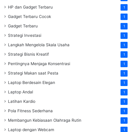
HP dan Gadget Terbaru
1
Gadget Terbaru Cocok
1
Gadget Terbaru
1
Strategi Investasi
1
Langkah Mengelola Skala Usaha
1
Strategi Bisnis Kreatif
1
Pentingnya Menjaga Konsentrasi
1
Strategi Makan saat Pesta
1
Laptop Berdesain Elegan
1
Laptop Andal
1
Latihan Kardio
1
Pola Fitness Sederhana
1
Membangun Kebiasaan Olahraga Rutin
1
Laptop dengan Webcam
1