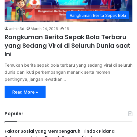
Rangkuman Berita Sepak Bola
admin3d
March 24, 2026
16
Rangkuman Berita Sepak Bola Terbaru
yang Sedang Viral di Seluruh Dunia saat
Ini
Temukan berita sepak bola terbaru yang sedang viral di seluruh
dunia dan ikuti perkembangan menarik serta momen
pentingnya, jangan lewatkan…
Read More »
Populer
Faktor Sosial yang Mempengaruhi Tindak Pidana