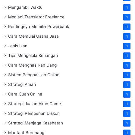
Mengambil Waktu
1
Menjadi Translator Freelance
1
Pentingnya Memilih Powerbank
1
Cara Memulai Usaha Jasa
1
Jenis Ikan
1
Tips Mengelola Keuangan
1
Cara Menghasilkan Uang
1
Sistem Penghasilan Online
1
Strategi Aman
1
Cara Cuan Online
1
Strategi Jualan Akun Game
1
Strategi Pemberian Diskon
1
Strategi Menjaga Kesehatan
1
Manfaat Berenang
1