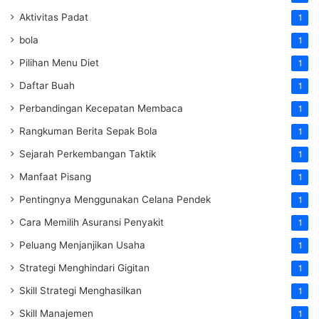
Aktivitas Padat
1
bola
1
Pilihan Menu Diet
1
Daftar Buah
1
Perbandingan Kecepatan Membaca
1
Rangkuman Berita Sepak Bola
1
Sejarah Perkembangan Taktik
1
Manfaat Pisang
1
Pentingnya Menggunakan Celana Pendek
1
Cara Memilih Asuransi Penyakit
1
Peluang Menjanjikan Usaha
1
Strategi Menghindari Gigitan
1
Skill Strategi Menghasilkan
1
Skill Manajemen
1