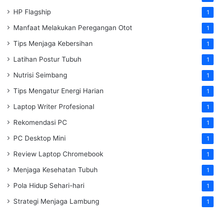
HP Flagship
1
Manfaat Melakukan Peregangan Otot
1
Tips Menjaga Kebersihan
1
Latihan Postur Tubuh
1
Nutrisi Seimbang
1
Tips Mengatur Energi Harian
1
Laptop Writer Profesional
1
Rekomendasi PC
1
PC Desktop Mini
1
Review Laptop Chromebook
1
Menjaga Kesehatan Tubuh
1
Pola Hidup Sehari-hari
1
Strategi Menjaga Lambung
1