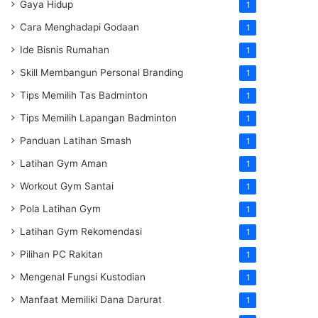
Gaya Hidup
1
Cara Menghadapi Godaan
1
Ide Bisnis Rumahan
1
Skill Membangun Personal Branding
1
Tips Memilih Tas Badminton
1
Tips Memilih Lapangan Badminton
1
Panduan Latihan Smash
1
Latihan Gym Aman
1
Workout Gym Santai
1
Pola Latihan Gym
1
Latihan Gym Rekomendasi
1
Pilihan PC Rakitan
1
Mengenal Fungsi Kustodian
1
Manfaat Memiliki Dana Darurat
1