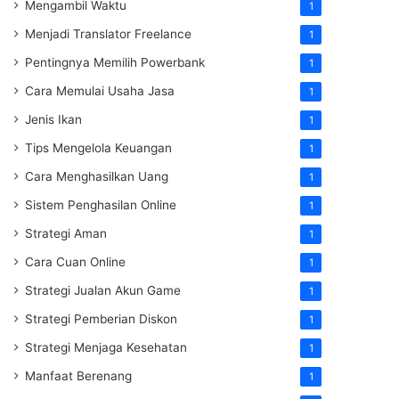
Mengambil Waktu
1
Menjadi Translator Freelance
1
Pentingnya Memilih Powerbank
1
Cara Memulai Usaha Jasa
1
Jenis Ikan
1
Tips Mengelola Keuangan
1
Cara Menghasilkan Uang
1
Sistem Penghasilan Online
1
Strategi Aman
1
Cara Cuan Online
1
Strategi Jualan Akun Game
1
Strategi Pemberian Diskon
1
Strategi Menjaga Kesehatan
1
Manfaat Berenang
1