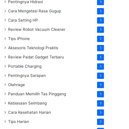
Pentingnya Hidrasi
1
Cara Mengatasi Rasa Gugup
1
Cara Setting HP
1
Review Robot Vacuum Cleaner
1
Tips iPhone
1
Aksesoris Teknologi Praktis
1
Review Padat Gadget Terbaru
1
Portable Charging
1
Pentingnya Sarapan
1
Olahraga
1
Panduan Memilih Tas Pinggang
1
Kebiasaan Seimbang
1
Cara Kesehatan Harian
1
Tips Harian
1