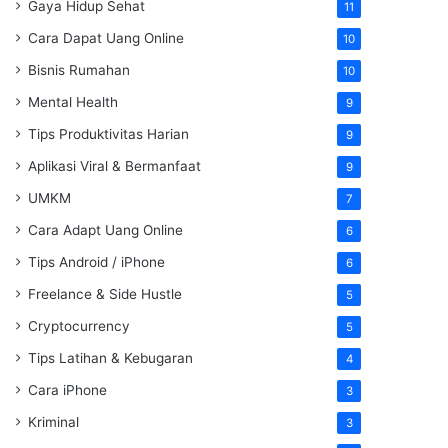
Gaya Hidup Sehat
11
Cara Dapat Uang Online
10
Bisnis Rumahan
10
Mental Health
9
Tips Produktivitas Harian
9
Aplikasi Viral & Bermanfaat
9
UMKM
7
Cara Adapt Uang Online
6
Tips Android / iPhone
6
Freelance & Side Hustle
5
Cryptocurrency
5
Tips Latihan & Kebugaran
4
Cara iPhone
3
Kriminal
3