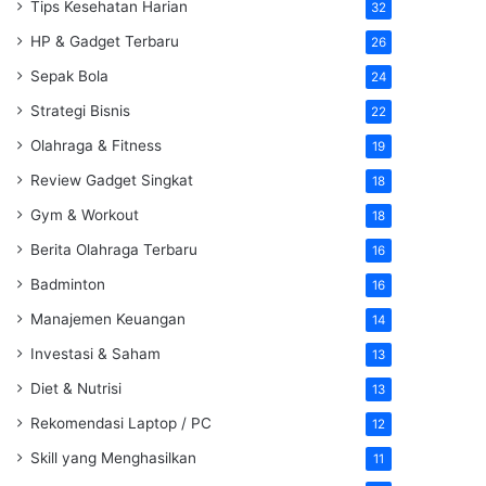
Tips Kesehatan Harian
32
HP & Gadget Terbaru
26
Sepak Bola
24
Strategi Bisnis
22
Olahraga & Fitness
19
Review Gadget Singkat
18
Gym & Workout
18
Berita Olahraga Terbaru
16
Badminton
16
Manajemen Keuangan
14
Investasi & Saham
13
Diet & Nutrisi
13
Rekomendasi Laptop / PC
12
Skill yang Menghasilkan
11