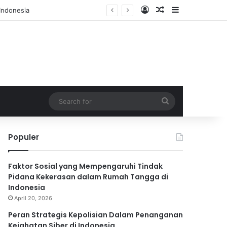
Log In
Random Article
Sidebar
Search
for
Populer
Faktor Sosial yang Mempengaruhi Tindak
Pidana Kekerasan dalam Rumah Tangga di
Indonesia
April 20, 2026
Peran Strategis Kepolisian Dalam Penanganan
Kejahatan Siber di Indonesia