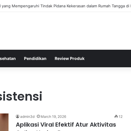
gis Kepolisian Dalam Penanganan Kejahatan Siber di Indonesia
sehatan
Pendidikan
Review Produk
sistensi
admin3d
March 19, 2026
12
Aplikasi Viral Efektif Atur Aktivitas