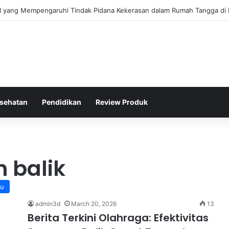
gis Kepolisian Dalam Penanganan Kejahatan Siber di Indonesia
sehatan
Pendidikan
Review Produk
n balik
ru
admin3d
March 20, 2026
13
Berita Terkini Olahraga: Efektivitas