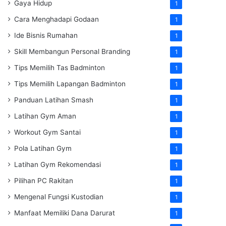
Gaya Hidup
1
Cara Menghadapi Godaan
1
Ide Bisnis Rumahan
1
Skill Membangun Personal Branding
1
Tips Memilih Tas Badminton
1
Tips Memilih Lapangan Badminton
1
Panduan Latihan Smash
1
Latihan Gym Aman
1
Workout Gym Santai
1
Pola Latihan Gym
1
Latihan Gym Rekomendasi
1
Pilihan PC Rakitan
1
Mengenal Fungsi Kustodian
1
Manfaat Memiliki Dana Darurat
1