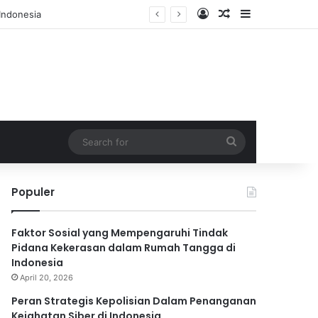
Log In
Random Article
Sidebar
Search
for
Populer
Faktor Sosial yang Mempengaruhi Tindak
Pidana Kekerasan dalam Rumah Tangga di
Indonesia
April 20, 2026
Peran Strategis Kepolisian Dalam Penanganan
Kejahatan Siber di Indonesia