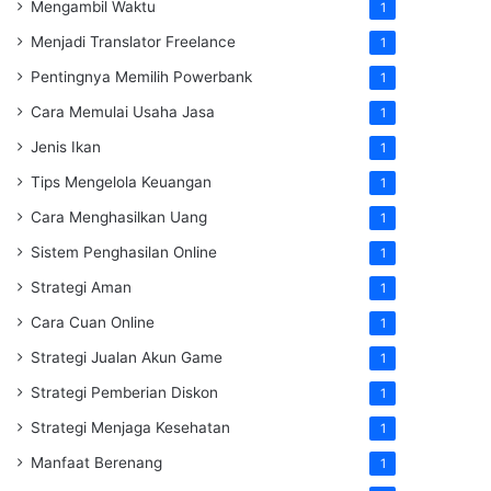
Mengambil Waktu
1
Menjadi Translator Freelance
1
Pentingnya Memilih Powerbank
1
Cara Memulai Usaha Jasa
1
Jenis Ikan
1
Tips Mengelola Keuangan
1
Cara Menghasilkan Uang
1
Sistem Penghasilan Online
1
Strategi Aman
1
Cara Cuan Online
1
Strategi Jualan Akun Game
1
Strategi Pemberian Diskon
1
Strategi Menjaga Kesehatan
1
Manfaat Berenang
1