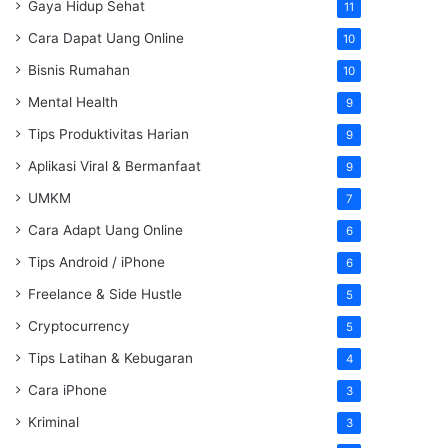
Gaya Hidup Sehat
11
Cara Dapat Uang Online
10
Bisnis Rumahan
10
Mental Health
9
Tips Produktivitas Harian
9
Aplikasi Viral & Bermanfaat
9
UMKM
7
Cara Adapt Uang Online
6
Tips Android / iPhone
6
Freelance & Side Hustle
5
Cryptocurrency
5
Tips Latihan & Kebugaran
4
Cara iPhone
3
Kriminal
3