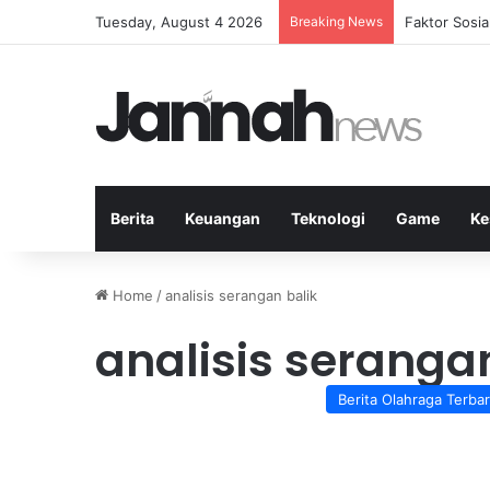
Tuesday, August 4 2026
Breaking News
Peran Strate
Berita
Keuangan
Teknologi
Game
Ke
Home
/
analisis serangan balik
analisis seranga
Berita Olahraga Terba