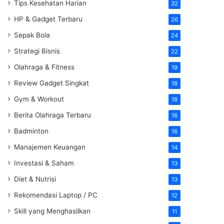
Tips Kesehatan Harian
32
HP & Gadget Terbaru
26
Sepak Bola
24
Strategi Bisnis
22
Olahraga & Fitness
19
Review Gadget Singkat
18
Gym & Workout
18
Berita Olahraga Terbaru
16
Badminton
16
Manajemen Keuangan
14
Investasi & Saham
13
Diet & Nutrisi
13
Rekomendasi Laptop / PC
12
Skill yang Menghasilkan
11