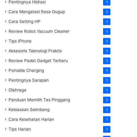
Pentingnya Hidrasi
1
Cara Mengatasi Rasa Gugup
1
Cara Setting HP
1
Review Robot Vacuum Cleaner
1
Tips iPhone
1
Aksesoris Teknologi Praktis
1
Review Padat Gadget Terbaru
1
Portable Charging
1
Pentingnya Sarapan
1
Olahraga
1
Panduan Memilih Tas Pinggang
1
Kebiasaan Seimbang
1
Cara Kesehatan Harian
1
Tips Harian
1