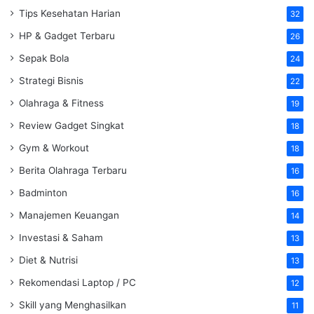
Tips Kesehatan Harian
32
HP & Gadget Terbaru
26
Sepak Bola
24
Strategi Bisnis
22
Olahraga & Fitness
19
Review Gadget Singkat
18
Gym & Workout
18
Berita Olahraga Terbaru
16
Badminton
16
Manajemen Keuangan
14
Investasi & Saham
13
Diet & Nutrisi
13
Rekomendasi Laptop / PC
12
Skill yang Menghasilkan
11