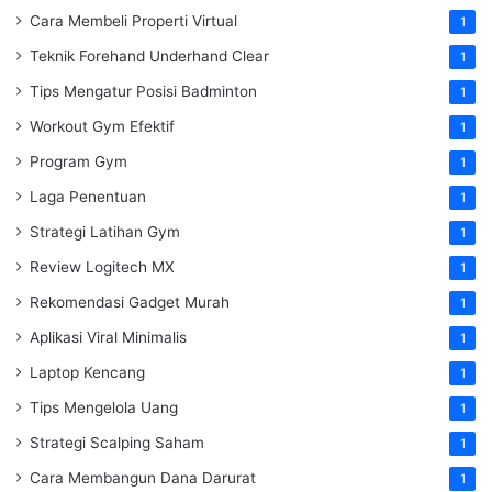
Cara Membeli Properti Virtual
1
Teknik Forehand Underhand Clear
1
Tips Mengatur Posisi Badminton
1
Workout Gym Efektif
1
Program Gym
1
Laga Penentuan
1
Strategi Latihan Gym
1
Review Logitech MX
1
Rekomendasi Gadget Murah
1
Aplikasi Viral Minimalis
1
Laptop Kencang
1
Tips Mengelola Uang
1
Strategi Scalping Saham
1
Cara Membangun Dana Darurat
1