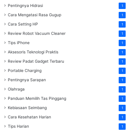
Pentingnya Hidrasi
1
Cara Mengatasi Rasa Gugup
1
Cara Setting HP
1
Review Robot Vacuum Cleaner
1
Tips iPhone
1
Aksesoris Teknologi Praktis
1
Review Padat Gadget Terbaru
1
Portable Charging
1
Pentingnya Sarapan
1
Olahraga
1
Panduan Memilih Tas Pinggang
1
Kebiasaan Seimbang
1
Cara Kesehatan Harian
1
Tips Harian
1