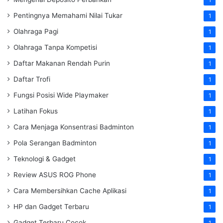
Pentingnya Memahami Nilai Tukar
1
Olahraga Pagi
1
Olahraga Tanpa Kompetisi
1
Daftar Makanan Rendah Purin
1
Daftar Trofi
1
Fungsi Posisi Wide Playmaker
1
Latihan Fokus
1
Cara Menjaga Konsentrasi Badminton
1
Pola Serangan Badminton
1
Teknologi & Gadget
1
Review ASUS ROG Phone
1
Cara Membersihkan Cache Aplikasi
1
HP dan Gadget Terbaru
1
Gadget Terbaru Cocok
1