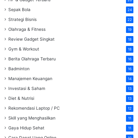
Sepak Bola
24
Strategi Bisnis
22
Olahraga & Fitness
19
Review Gadget Singkat
18
Gym & Workout
18
Berita Olahraga Terbaru
16
Badminton
16
Manajemen Keuangan
14
Investasi & Saham
13
Diet & Nutrisi
13
Rekomendasi Laptop / PC
12
Skill yang Menghasilkan
11
Gaya Hidup Sehat
11
Cara Dapat Uang Online
10