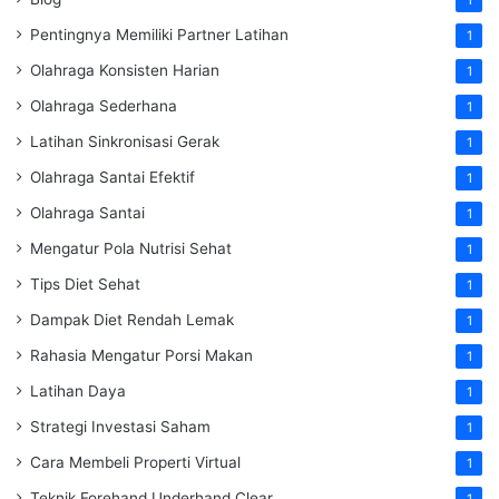
Pentingnya Memiliki Partner Latihan
1
Olahraga Konsisten Harian
1
Olahraga Sederhana
1
Latihan Sinkronisasi Gerak
1
Olahraga Santai Efektif
1
Olahraga Santai
1
Mengatur Pola Nutrisi Sehat
1
Tips Diet Sehat
1
Dampak Diet Rendah Lemak
1
Rahasia Mengatur Porsi Makan
1
Latihan Daya
1
Strategi Investasi Saham
1
Cara Membeli Properti Virtual
1
Teknik Forehand Underhand Clear
1