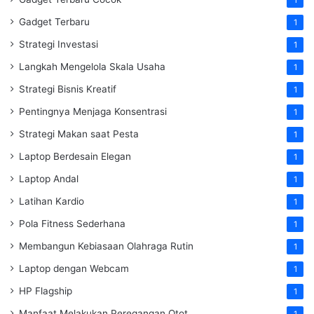
Gadget Terbaru
1
Strategi Investasi
1
Langkah Mengelola Skala Usaha
1
Strategi Bisnis Kreatif
1
Pentingnya Menjaga Konsentrasi
1
Strategi Makan saat Pesta
1
Laptop Berdesain Elegan
1
Laptop Andal
1
Latihan Kardio
1
Pola Fitness Sederhana
1
Membangun Kebiasaan Olahraga Rutin
1
Laptop dengan Webcam
1
HP Flagship
1
Manfaat Melakukan Peregangan Otot
1