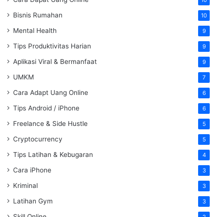
Bisnis Rumahan
10
Mental Health
9
Tips Produktivitas Harian
9
Aplikasi Viral & Bermanfaat
9
UMKM
7
Cara Adapt Uang Online
6
Tips Android / iPhone
6
Freelance & Side Hustle
5
Cryptocurrency
5
Tips Latihan & Kebugaran
4
Cara iPhone
3
Kriminal
3
Latihan Gym
3
Skill Online
2