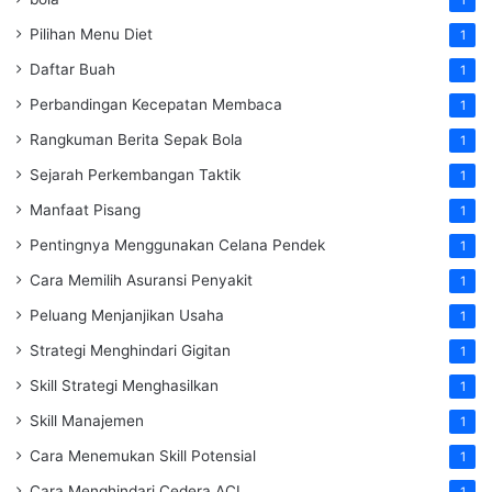
Pilihan Menu Diet
1
Daftar Buah
1
Perbandingan Kecepatan Membaca
1
Rangkuman Berita Sepak Bola
1
Sejarah Perkembangan Taktik
1
Manfaat Pisang
1
Pentingnya Menggunakan Celana Pendek
1
Cara Memilih Asuransi Penyakit
1
Peluang Menjanjikan Usaha
1
Strategi Menghindari Gigitan
1
Skill Strategi Menghasilkan
1
Skill Manajemen
1
Cara Menemukan Skill Potensial
1
Cara Menghindari Cedera ACL
1