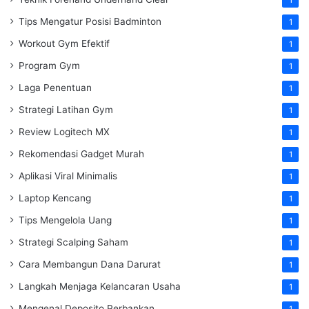
Tips Mengatur Posisi Badminton
1
Workout Gym Efektif
1
Program Gym
1
Laga Penentuan
1
Strategi Latihan Gym
1
Review Logitech MX
1
Rekomendasi Gadget Murah
1
Aplikasi Viral Minimalis
1
Laptop Kencang
1
Tips Mengelola Uang
1
Strategi Scalping Saham
1
Cara Membangun Dana Darurat
1
Langkah Menjaga Kelancaran Usaha
1
Mengenal Deposito Perbankan
1