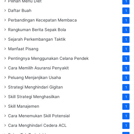
Pilihan Menu Diet
1
Daftar Buah
1
Perbandingan Kecepatan Membaca
1
Rangkuman Berita Sepak Bola
1
Sejarah Perkembangan Taktik
1
Manfaat Pisang
1
Pentingnya Menggunakan Celana Pendek
1
Cara Memilih Asuransi Penyakit
1
Peluang Menjanjikan Usaha
1
Strategi Menghindari Gigitan
1
Skill Strategi Menghasilkan
1
Skill Manajemen
1
Cara Menemukan Skill Potensial
1
Cara Menghindari Cedera ACL
1