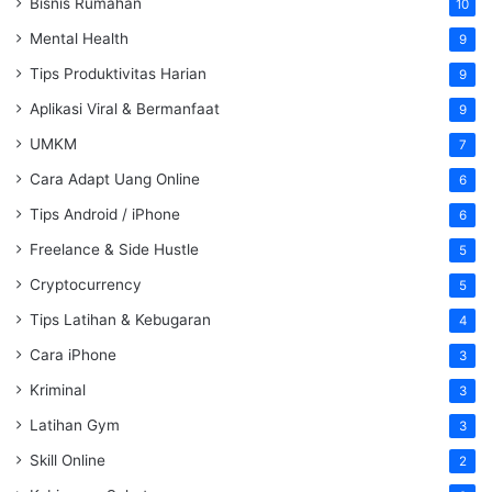
Bisnis Rumahan
10
Mental Health
9
Tips Produktivitas Harian
9
Aplikasi Viral & Bermanfaat
9
UMKM
7
Cara Adapt Uang Online
6
Tips Android / iPhone
6
Freelance & Side Hustle
5
Cryptocurrency
5
Tips Latihan & Kebugaran
4
Cara iPhone
3
Kriminal
3
Latihan Gym
3
Skill Online
2