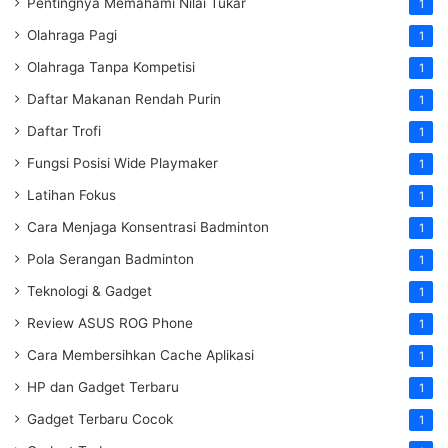
Pentingnya Memahami Nilai Tukar
1
Olahraga Pagi
1
Olahraga Tanpa Kompetisi
1
Daftar Makanan Rendah Purin
1
Daftar Trofi
1
Fungsi Posisi Wide Playmaker
1
Latihan Fokus
1
Cara Menjaga Konsentrasi Badminton
1
Pola Serangan Badminton
1
Teknologi & Gadget
1
Review ASUS ROG Phone
1
Cara Membersihkan Cache Aplikasi
1
HP dan Gadget Terbaru
1
Gadget Terbaru Cocok
1