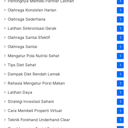
Pentingnya Memiliki Partner Latihan
1
Olahraga Konsisten Harian
1
Olahraga Sederhana
1
Latihan Sinkronisasi Gerak
1
Olahraga Santai Efektif
1
Olahraga Santai
1
Mengatur Pola Nutrisi Sehat
1
Tips Diet Sehat
1
Dampak Diet Rendah Lemak
1
Rahasia Mengatur Porsi Makan
1
Latihan Daya
1
Strategi Investasi Saham
1
Cara Membeli Properti Virtual
1
Teknik Forehand Underhand Clear
1