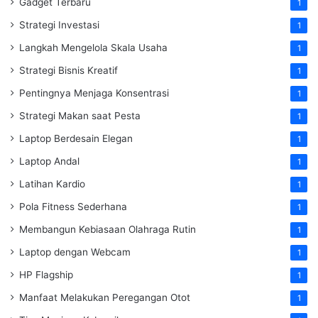
Gadget Terbaru
1
Strategi Investasi
1
Langkah Mengelola Skala Usaha
1
Strategi Bisnis Kreatif
1
Pentingnya Menjaga Konsentrasi
1
Strategi Makan saat Pesta
1
Laptop Berdesain Elegan
1
Laptop Andal
1
Latihan Kardio
1
Pola Fitness Sederhana
1
Membangun Kebiasaan Olahraga Rutin
1
Laptop dengan Webcam
1
HP Flagship
1
Manfaat Melakukan Peregangan Otot
1