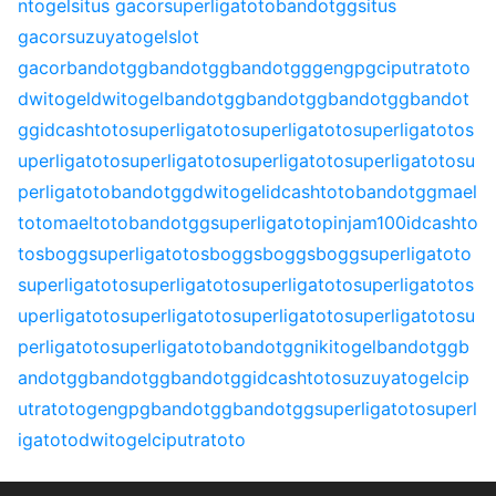
ntogel
situs gacor
superligatoto
bandotgg
situs
gacor
suzuyatogel
slot
gacor
bandotgg
bandotgg
bandotgg
gengpg
ciputratoto
dwitogel
dwitogel
bandotgg
bandotgg
bandotgg
bandot
gg
idcashtoto
superligatoto
superligatoto
superligatoto
s
uperligatoto
superligatoto
superligatoto
superligatoto
su
perligatoto
bandotgg
dwitogel
idcashtoto
bandotgg
mael
toto
maeltoto
bandotgg
superligatoto
pinjam100
idcashto
to
sbogg
superligatoto
sbogg
sbogg
sbogg
superligatoto
superligatoto
superligatoto
superligatoto
superligatoto
s
uperligatoto
superligatoto
superligatoto
superligatoto
su
perligatoto
superligatoto
bandotgg
nikitogel
bandotgg
b
andotgg
bandotgg
bandotgg
idcashtoto
suzuyatogel
cip
utratoto
gengpg
bandotgg
bandotgg
superligatoto
superl
igatoto
dwitogel
ciputratoto