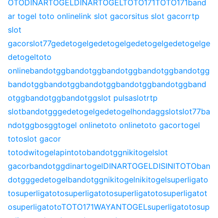
OTO
DINARTOGEL
DINARTOGEL
TOTO171
TOTO171
band
ar togel toto online
link slot gacor
situs slot gacor
rtp
slot
gacor
slot77
gedetogel
gedetogel
gedetogel
gedetogel
ge
detogel
toto
online
bandotgg
bandotgg
bandotgg
bandotgg
bandotgg
bandotgg
bandotgg
bandotgg
bandotgg
bandotgg
band
otgg
bandotgg
bandotgg
slot pulsa
slot
rtp
slot
bandotgg
gedetogel
gedetogel
hondagg
slot
slot77
ba
ndotgg
bosgg
togel online
toto online
toto gacor
togel
toto
slot gacor
toto
dwitogel
apintoto
bandotgg
nikitogel
slot
gacor
bandotgg
dinartogel
DINARTOGEL
DISINITOTO
ban
dotgg
gedetogel
bandotgg
nikitogel
nikitogel
superligato
to
superligatoto
superligatoto
superligatoto
superligatot
o
superligatoto
TOTO171
WAYANTOGEL
superligatoto
sup