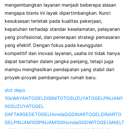
mengembangkan layanan menjadi beberapa alasan
mengapa bisnis ini layak dipertimbangkan. Kunci
kesuksesan terletak pada kualitas pekerjaan,
kepatuhan terhadap standar keselamatan, pelayanan
yang profesional, dan penerapan strategi pemasaran
yang efektif. Dengan fokus pada keunggulan
kompetitif dan inovasi layanan, usaha ini tidak hanya
dapat bertahan dalam jangka panjang, tetapi juga
mampu menghasilkan pendapatan yang stabil dari
proyek-proyek pembangunan rumah baru.
slot depo
10k
WAYANTOGEL
DISINITOTO
SUZUYATOGEL
PINJAM1
00
SUZUYATOGEL
DAFTAR
GEDETOGEL
HondaGG
DINARTOGEL
DINARTO
GEL
PINJAM100
PINJAM100
HondaGG
DWITOGEL
MAELT