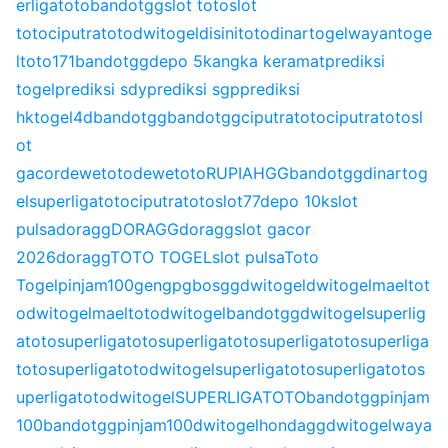
erligatoto
bandotgg
slot toto
slot
toto
ciputratoto
dwitogel
disinitoto
dinartogel
wayantoge
l
toto171
bandotgg
depo 5k
angka keramat
prediksi
togel
prediksi sdy
prediksi sgp
prediksi
hk
togel4d
bandotgg
bandotgg
ciputratoto
ciputratoto
sl
ot
gacor
dewetoto
dewetoto
RUPIAHGG
bandotgg
dinartog
el
superligatoto
ciputratoto
slot77
depo 10k
slot
pulsa
doragg
DORAGG
doragg
slot gacor
2026
doragg
TOTO TOGEL
slot pulsa
Toto
Togel
pinjam100
gengpg
bosgg
dwitogel
dwitogel
maeltot
o
dwitogel
maeltoto
dwitogel
bandotgg
dwitogel
superlig
atoto
superligatoto
superligatoto
superligatoto
superliga
toto
superligatoto
dwitogel
superligatoto
superligatoto
s
uperligatoto
dwitogel
SUPERLIGATOTO
bandotgg
pinjam
100
bandotgg
pinjam100
dwitogel
hondagg
dwitogel
waya