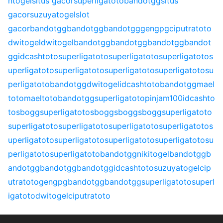
ntogel
situs gacor
superligatoto
bandotgg
situs
gacor
suzuyatogel
slot
gacor
bandotgg
bandotgg
bandotgg
gengpg
ciputratoto
dwitogel
dwitogel
bandotgg
bandotgg
bandotgg
bandot
gg
idcashtoto
superligatoto
superligatoto
superligatoto
s
uperligatoto
superligatoto
superligatoto
superligatoto
su
perligatoto
bandotgg
dwitogel
idcashtoto
bandotgg
mael
toto
maeltoto
bandotgg
superligatoto
pinjam100
idcashto
to
sbogg
superligatoto
sbogg
sbogg
sbogg
superligatoto
superligatoto
superligatoto
superligatoto
superligatoto
s
uperligatoto
superligatoto
superligatoto
superligatoto
su
perligatoto
superligatoto
bandotgg
nikitogel
bandotgg
b
andotgg
bandotgg
bandotgg
idcashtoto
suzuyatogel
cip
utratoto
gengpg
bandotgg
bandotgg
superligatoto
superl
igatoto
dwitogel
ciputratoto