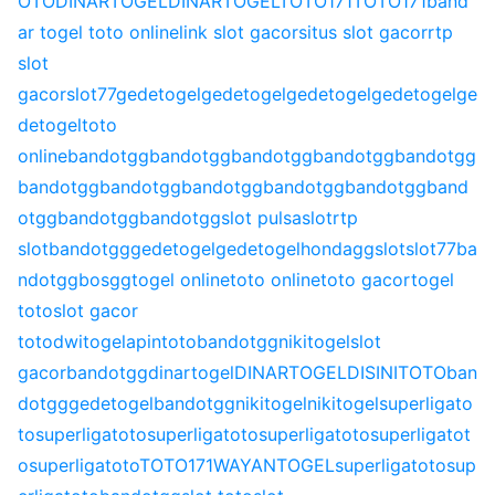
OTO
DINARTOGEL
DINARTOGEL
TOTO171
TOTO171
band
ar togel toto online
link slot gacor
situs slot gacor
rtp
slot
gacor
slot77
gedetogel
gedetogel
gedetogel
gedetogel
ge
detogel
toto
online
bandotgg
bandotgg
bandotgg
bandotgg
bandotgg
bandotgg
bandotgg
bandotgg
bandotgg
bandotgg
band
otgg
bandotgg
bandotgg
slot pulsa
slot
rtp
slot
bandotgg
gedetogel
gedetogel
hondagg
slot
slot77
ba
ndotgg
bosgg
togel online
toto online
toto gacor
togel
toto
slot gacor
toto
dwitogel
apintoto
bandotgg
nikitogel
slot
gacor
bandotgg
dinartogel
DINARTOGEL
DISINITOTO
ban
dotgg
gedetogel
bandotgg
nikitogel
nikitogel
superligato
to
superligatoto
superligatoto
superligatoto
superligatot
o
superligatoto
TOTO171
WAYANTOGEL
superligatoto
sup