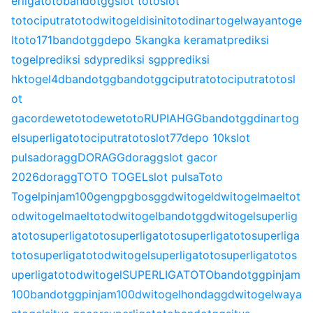
erligatoto
bandotgg
slot toto
slot
toto
ciputratoto
dwitogel
disinitoto
dinartogel
wayantoge
l
toto171
bandotgg
depo 5k
angka keramat
prediksi
togel
prediksi sdy
prediksi sgp
prediksi
hk
togel4d
bandotgg
bandotgg
ciputratoto
ciputratoto
sl
ot
gacor
dewetoto
dewetoto
RUPIAHGG
bandotgg
dinartog
el
superligatoto
ciputratoto
slot77
depo 10k
slot
pulsa
doragg
DORAGG
doragg
slot gacor
2026
doragg
TOTO TOGEL
slot pulsa
Toto
Togel
pinjam100
gengpg
bosgg
dwitogel
dwitogel
maeltot
o
dwitogel
maeltoto
dwitogel
bandotgg
dwitogel
superlig
atoto
superligatoto
superligatoto
superligatoto
superliga
toto
superligatoto
dwitogel
superligatoto
superligatoto
s
uperligatoto
dwitogel
SUPERLIGATOTO
bandotgg
pinjam
100
bandotgg
pinjam100
dwitogel
hondagg
dwitogel
waya