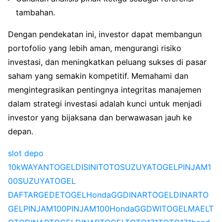
tambahan.
Dengan pendekatan ini, investor dapat membangun
portofolio yang lebih aman, mengurangi risiko
investasi, dan meningkatkan peluang sukses di pasar
saham yang semakin kompetitif. Memahami dan
mengintegrasikan pentingnya integritas manajemen
dalam strategi investasi adalah kunci untuk menjadi
investor yang bijaksana dan berwawasan jauh ke
depan.
slot depo
10k
WAYANTOGEL
DISINITOTO
SUZUYATOGEL
PINJAM1
00
SUZUYATOGEL
DAFTAR
GEDETOGEL
HondaGG
DINARTOGEL
DINARTO
GEL
PINJAM100
PINJAM100
HondaGG
DWITOGEL
MAELT