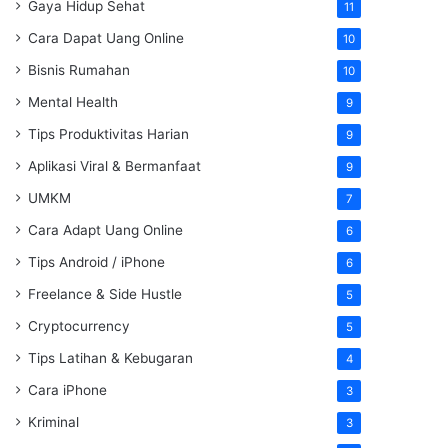
Gaya Hidup Sehat
11
Cara Dapat Uang Online
10
Bisnis Rumahan
10
Mental Health
9
Tips Produktivitas Harian
9
Aplikasi Viral & Bermanfaat
9
UMKM
7
Cara Adapt Uang Online
6
Tips Android / iPhone
6
Freelance & Side Hustle
5
Cryptocurrency
5
Tips Latihan & Kebugaran
4
Cara iPhone
3
Kriminal
3