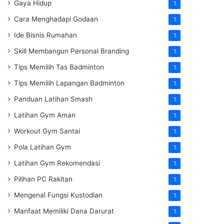
Gaya Hidup
1
Cara Menghadapi Godaan
1
Ide Bisnis Rumahan
1
Skill Membangun Personal Branding
1
Tips Memilih Tas Badminton
1
Tips Memilih Lapangan Badminton
1
Panduan Latihan Smash
1
Latihan Gym Aman
1
Workout Gym Santai
1
Pola Latihan Gym
1
Latihan Gym Rekomendasi
1
Pilihan PC Rakitan
1
Mengenal Fungsi Kustodian
1
Manfaat Memiliki Dana Darurat
1