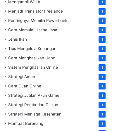
Mengambil Waktu
1
Menjadi Translator Freelance
1
Pentingnya Memilih Powerbank
1
Cara Memulai Usaha Jasa
1
Jenis Ikan
1
Tips Mengelola Keuangan
1
Cara Menghasilkan Uang
1
Sistem Penghasilan Online
1
Strategi Aman
1
Cara Cuan Online
1
Strategi Jualan Akun Game
1
Strategi Pemberian Diskon
1
Strategi Menjaga Kesehatan
1
Manfaat Berenang
1