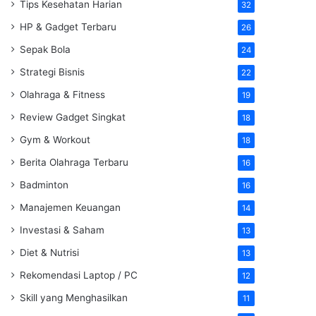
Tips Kesehatan Harian
32
HP & Gadget Terbaru
26
Sepak Bola
24
Strategi Bisnis
22
Olahraga & Fitness
19
Review Gadget Singkat
18
Gym & Workout
18
Berita Olahraga Terbaru
16
Badminton
16
Manajemen Keuangan
14
Investasi & Saham
13
Diet & Nutrisi
13
Rekomendasi Laptop / PC
12
Skill yang Menghasilkan
11