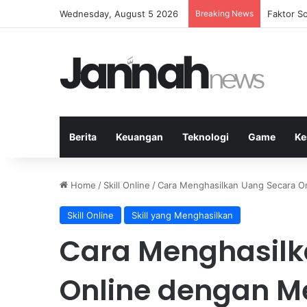
Wednesday, August 5 2026
Breaking News
Peran Str
Berita
Keuangan
Teknologi
Game
Ke
Home
/
Skill Online
/
Cara Menghasilkan Uang Secara On
Skill Online
Skill yang Menghasilkan
Cara Menghasilk
Online dengan M