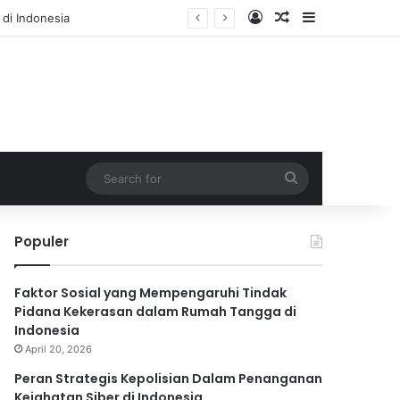
Log In
Random Article
Sidebar
Search
for
Populer
Faktor Sosial yang Mempengaruhi Tindak
Pidana Kekerasan dalam Rumah Tangga di
Indonesia
April 20, 2026
Peran Strategis Kepolisian Dalam Penanganan
Kejahatan Siber di Indonesia