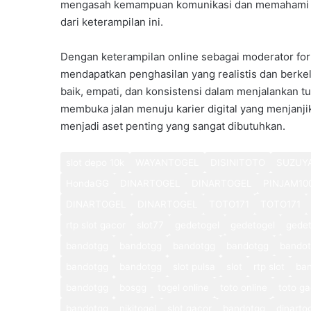
mengasah kemampuan komunikasi dan memahami di
dari keterampilan ini.
Dengan keterampilan online sebagai moderator for
mendapatkan penghasilan yang realistis dan berk
baik, empati, dan konsistensi dalam menjalankan 
membuka jalan menuju karier digital yang menjanjika
menjadi aset penting yang sangat dibutuhkan.
slot depo 10k
WAYANTOGEL
DISINITOTO
SUZUY
HondaGG
DINARTOGEL
DINARTOGEL
PINJAM10
DINARTOGEL
DINARTOGEL
TOTO171
TOTO171
rtp slot gacor
slot77
gedetogel
gedetogel
gedet
bandotgg
bandotgg
bandotgg
bandotgg
bando
bandotgg
bandotgg
slot pulsa
slot
rtp slot
ba
bandotgg
bosgg
togel online
toto online
toto ga
bandotgg
nikitogel
slot gacor
bandotgg
dinarto