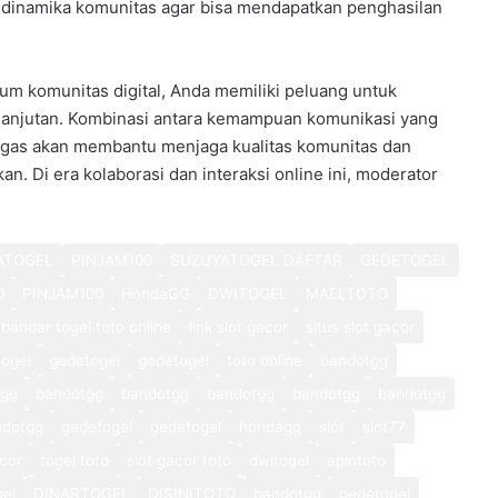
namika komunitas agar bisa mendapatkan penghasilan
um komunitas digital, Anda memiliki peluang untuk
elanjutan. Kombinasi antara kemampuan komunikasi yang
tugas akan membantu menjaga kualitas komunitas dan
n. Di era kolaborasi dan interaksi online ini, moderator
ATOGEL
PINJAM100
SUZUYATOGEL DAFTAR
GEDETOGEL
0
PINJAM100
HondaGG
DWITOGEL
MAELTOTO
bandar togel toto online
link slot gacor
situs slot gacor
ogel
gedetogel
gedetogel
toto online
bandotgg
tgg
bandotgg
bandotgg
bandotgg
bandotgg
bandotgg
ndotgg
gedetogel
gedetogel
hondagg
slot
slot77
cor
togel toto
slot gacor toto
dwitogel
apintoto
gel
DINARTOGEL
DISINITOTO
bandotgg
gedetogel