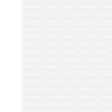
bandotgg
nikitogel
nikitogel
superligatoto
super
superligatoto
TOTO171
WAYANTOGEL
superligat
ciputratoto
dwitogel
disinitoto
dinartogel
wayan
prediksi togel
prediksi sdy
prediksi sgp
prediksi hk
slot gacor
dewetoto
dewetoto
RUPIAHGG
band
depo 10k
slot pulsa
doragg
DORAGG
doragg
s
Toto Togel
pinjam100
gengpg
bosgg
dwitogel
bandotgg
dwitogel
superligatoto
superligatoto
dwitogel
superligatoto
superligatoto
superligatot
bandotgg
pinjam100
dwitogel
hondagg
dwitogel
situs gacor
suzuyatogel
slot gacor
bandotgg
b
dwitogel
bandotgg
bandotgg
bandotgg
bandot
superligatoto
superligatoto
superligatoto
superlig
bandotgg
maeltoto
maeltoto
bandotgg
superlig
sbogg
sbogg
superligatoto
superligatoto
superl