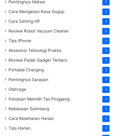
Pentingnya Hidrasi
1
Cara Mengatasi Rasa Gugup
1
Cara Setting HP
1
Review Robot Vacuum Cleaner
1
Tips iPhone
1
Aksesoris Teknologi Praktis
1
Review Padat Gadget Terbaru
1
Portable Charging
1
Pentingnya Sarapan
1
Olahraga
1
Panduan Memilih Tas Pinggang
1
Kebiasaan Seimbang
1
Cara Kesehatan Harian
1
Tips Harian
1