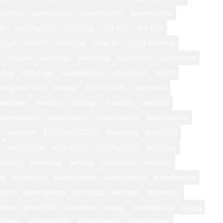
ligatoto
superligatoto
superligatoto
superligatoto
oto
superligatoto
bandotgg
slot toto
slot toto
togel
toto171
bandotgg
depo 5k
angka keramat
togel4d
bandotgg
bandotgg
ciputratoto
ciputratoto
otgg
dinartogel
superligatoto
ciputratoto
slot77
lot gacor 2026
doragg
TOTO TOGEL
slot pulsa
dwitogel
maeltoto
dwitogel
maeltoto
dwitogel
superligatoto
superligatoto
superligatoto
superligatoto
o
dwitogel
SUPERLIGATOTO
bandotgg
pinjam100
wayantogel
situs gacor
superligatoto
bandotgg
andotgg
bandotgg
gengpg
ciputratoto
dwitogel
gg
idcashtoto
superligatoto
superligatoto
superligatoto
atoto
superligatoto
bandotgg
dwitogel
idcashtoto
atoto
pinjam100
idcashtoto
sbogg
superligatoto
sbogg
igatoto
superligatoto
superligatoto
superligatoto