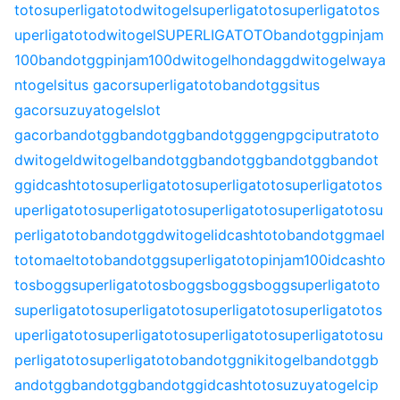
toto
superligatoto
dwitogel
superligatoto
superligatoto
s
uperligatoto
dwitogel
SUPERLIGATOTO
bandotgg
pinjam
100
bandotgg
pinjam100
dwitogel
hondagg
dwitogel
waya
ntogel
situs gacor
superligatoto
bandotgg
situs
gacor
suzuyatogel
slot
gacor
bandotgg
bandotgg
bandotgg
gengpg
ciputratoto
dwitogel
dwitogel
bandotgg
bandotgg
bandotgg
bandot
gg
idcashtoto
superligatoto
superligatoto
superligatoto
s
uperligatoto
superligatoto
superligatoto
superligatoto
su
perligatoto
bandotgg
dwitogel
idcashtoto
bandotgg
mael
toto
maeltoto
bandotgg
superligatoto
pinjam100
idcashto
to
sbogg
superligatoto
sbogg
sbogg
sbogg
superligatoto
superligatoto
superligatoto
superligatoto
superligatoto
s
uperligatoto
superligatoto
superligatoto
superligatoto
su
perligatoto
superligatoto
bandotgg
nikitogel
bandotgg
b
andotgg
bandotgg
bandotgg
idcashtoto
suzuyatogel
cip