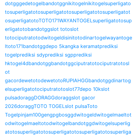
dotgg
gedetogel
bandotgg
nikitogel
nikitogel
superligato
to
superligatoto
superligatoto
superligatoto
superligatot
o
superligatoto
TOTO171
WAYANTOGEL
superligatoto
sup
erligatoto
bandotgg
slot toto
slot
toto
ciputratoto
dwitogel
disinitoto
dinartogel
wayantoge
l
toto171
bandotgg
depo 5k
angka keramat
prediksi
togel
prediksi sdy
prediksi sgp
prediksi
hk
togel4d
bandotgg
bandotgg
ciputratoto
ciputratoto
sl
ot
gacor
dewetoto
dewetoto
RUPIAHGG
bandotgg
dinartog
el
superligatoto
ciputratoto
slot77
depo 10k
slot
pulsa
doragg
DORAGG
doragg
slot gacor
2026
doragg
TOTO TOGEL
slot pulsa
Toto
Togel
pinjam100
gengpg
bosgg
dwitogel
dwitogel
maeltot
o
dwitogel
maeltoto
dwitogel
bandotgg
dwitogel
superlig
atoto
superligatoto
superligatoto
superligatoto
superliga