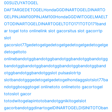
00
SUZUYATOGEL
DAFTAR
GEDETOGEL
HondaGG
DINARTOGEL
DINARTO
GEL
PINJAM100
PINJAM100
HondaGG
DWITOGEL
MAELT
OTO
DINARTOGEL
DINARTOGEL
TOTO171
TOTO171
band
ar togel toto online
link slot gacor
situs slot gacor
rtp
slot
gacor
slot77
gedetogel
gedetogel
gedetogel
gedetogel
ge
detogel
toto
online
bandotgg
bandotgg
bandotgg
bandotgg
bandotgg
bandotgg
bandotgg
bandotgg
bandotgg
bandotgg
band
otgg
bandotgg
bandotgg
slot pulsa
slot
rtp
slot
bandotgg
gedetogel
gedetogel
hondagg
slot
slot77
ba
ndotgg
bosgg
togel online
toto online
toto gacor
togel
toto
slot gacor
toto
dwitogel
apintoto
bandotgg
nikitogel
slot
gacor
bandotgg
dinartogel
DINARTOGEL
DISINITOTO
ban