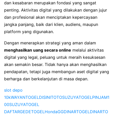
dan kesabaran merupakan fondasi yang sangat
penting. Aktivitas digital yang dilakukan dengan jujur
dan profesional akan menciptakan kepercayaan
jangka panjang, baik dari klien, audiens, maupun
platform yang digunakan.
Dengan menerapkan strategi yang aman dalam
menghasilkan uang secara online
melalui aktivitas
digital yang legal, peluang untuk meraih kesuksesan
akan semakin besar. Tidak hanya akan menghasilkan
pendapatan, tetapi juga membangun aset digital yang
berharga dan berkelanjutan di masa depan.
slot depo
10k
WAYANTOGEL
DISINITOTO
SUZUYATOGEL
PINJAM1
00
SUZUYATOGEL
DAFTAR
GEDETOGEL
HondaGG
DINARTOGEL
DINARTO