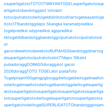
o
superligatoto
TOTO171
WAYANTOGEL
superligatoto
sup
erligatoto
bandotgg
slot toto
slot
toto
ciputratoto
dwitogel
disinitoto
dinartogel
wayantoge
l
toto171
bandotgg
depo 5k
angka keramat
prediksi
togel
prediksi sdy
prediksi sgp
prediksi
hk
togel4d
bandotgg
bandotgg
ciputratoto
ciputratoto
sl
ot
gacor
dewetoto
dewetoto
RUPIAHGG
bandotgg
dinartog
el
superligatoto
ciputratoto
slot77
depo 10k
slot
pulsa
doragg
DORAGG
doragg
slot gacor
2026
doragg
TOTO TOGEL
slot pulsa
Toto
Togel
pinjam100
gengpg
bosgg
dwitogel
dwitogel
maeltot
o
dwitogel
maeltoto
dwitogel
bandotgg
dwitogel
superlig
atoto
superligatoto
superligatoto
superligatoto
superliga
toto
superligatoto
dwitogel
superligatoto
superligatoto
s
uperligatoto
dwitogel
SUPERLIGATOTO
bandotgg
pinjam