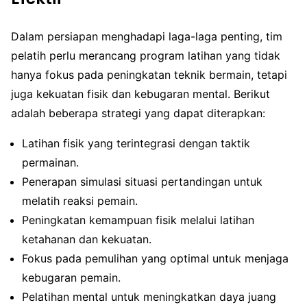
Dalam persiapan menghadapi laga-laga penting, tim
pelatih perlu merancang program latihan yang tidak
hanya fokus pada peningkatan teknik bermain, tetapi
juga kekuatan fisik dan kebugaran mental. Berikut
adalah beberapa strategi yang dapat diterapkan:
Latihan fisik yang terintegrasi dengan taktik
permainan.
Penerapan simulasi situasi pertandingan untuk
melatih reaksi pemain.
Peningkatan kemampuan fisik melalui latihan
ketahanan dan kekuatan.
Fokus pada pemulihan yang optimal untuk menjaga
kebugaran pemain.
Pelatihan mental untuk meningkatkan daya juang