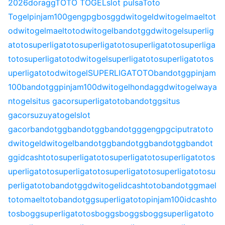
2026
doragg
TOTO TOGEL
slot pulsa
Toto
Togel
pinjam100
gengpg
bosgg
dwitogel
dwitogel
maeltot
o
dwitogel
maeltoto
dwitogel
bandotgg
dwitogel
superlig
atoto
superligatoto
superligatoto
superligatoto
superliga
toto
superligatoto
dwitogel
superligatoto
superligatoto
s
uperligatoto
dwitogel
SUPERLIGATOTO
bandotgg
pinjam
100
bandotgg
pinjam100
dwitogel
hondagg
dwitogel
waya
ntogel
situs gacor
superligatoto
bandotgg
situs
gacor
suzuyatogel
slot
gacor
bandotgg
bandotgg
bandotgg
gengpg
ciputratoto
dwitogel
dwitogel
bandotgg
bandotgg
bandotgg
bandot
gg
idcashtoto
superligatoto
superligatoto
superligatoto
s
uperligatoto
superligatoto
superligatoto
superligatoto
su
perligatoto
bandotgg
dwitogel
idcashtoto
bandotgg
mael
toto
maeltoto
bandotgg
superligatoto
pinjam100
idcashto
to
sbogg
superligatoto
sbogg
sbogg
sbogg
superligatoto