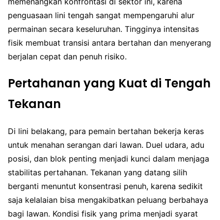
memenangkan konfrontasi di sektor ini, karena
penguasaan lini tengah sangat mempengaruhi alur
permainan secara keseluruhan. Tingginya intensitas
fisik membuat transisi antara bertahan dan menyerang
berjalan cepat dan penuh risiko.
Pertahanan yang Kuat di Tengah
Tekanan
Di lini belakang, para pemain bertahan bekerja keras
untuk menahan serangan dari lawan. Duel udara, adu
posisi, dan blok penting menjadi kunci dalam menjaga
stabilitas pertahanan. Tekanan yang datang silih
berganti menuntut konsentrasi penuh, karena sedikit
saja kelalaian bisa mengakibatkan peluang berbahaya
bagi lawan. Kondisi fisik yang prima menjadi syarat