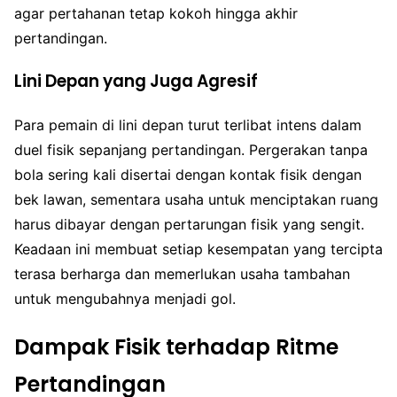
agar pertahanan tetap kokoh hingga akhir
pertandingan.
Lini Depan yang Juga Agresif
Para pemain di lini depan turut terlibat intens dalam
duel fisik sepanjang pertandingan. Pergerakan tanpa
bola sering kali disertai dengan kontak fisik dengan
bek lawan, sementara usaha untuk menciptakan ruang
harus dibayar dengan pertarungan fisik yang sengit.
Keadaan ini membuat setiap kesempatan yang tercipta
terasa berharga dan memerlukan usaha tambahan
untuk mengubahnya menjadi gol.
Dampak Fisik terhadap Ritme
Pertandingan