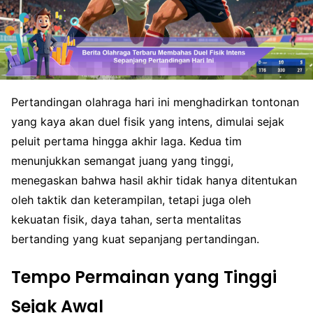
Pertandingan olahraga hari ini menghadirkan tontonan
yang kaya akan duel fisik yang intens, dimulai sejak
peluit pertama hingga akhir laga. Kedua tim
menunjukkan semangat juang yang tinggi,
menegaskan bahwa hasil akhir tidak hanya ditentukan
oleh taktik dan keterampilan, tetapi juga oleh
kekuatan fisik, daya tahan, serta mentalitas
bertanding yang kuat sepanjang pertandingan.
Tempo Permainan yang Tinggi
Sejak Awal