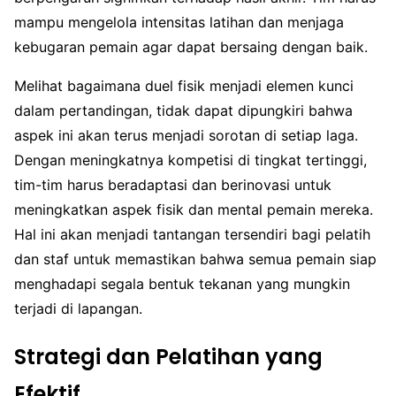
mampu mengelola intensitas latihan dan menjaga
kebugaran pemain agar dapat bersaing dengan baik.
Melihat bagaimana duel fisik menjadi elemen kunci
dalam pertandingan, tidak dapat dipungkiri bahwa
aspek ini akan terus menjadi sorotan di setiap laga.
Dengan meningkatnya kompetisi di tingkat tertinggi,
tim-tim harus beradaptasi dan berinovasi untuk
meningkatkan aspek fisik dan mental pemain mereka.
Hal ini akan menjadi tantangan tersendiri bagi pelatih
dan staf untuk memastikan bahwa semua pemain siap
menghadapi segala bentuk tekanan yang mungkin
terjadi di lapangan.
Strategi dan Pelatihan yang
Efektif