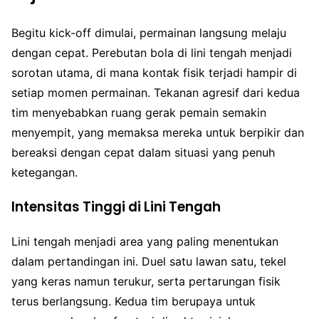
Begitu kick-off dimulai, permainan langsung melaju
dengan cepat. Perebutan bola di lini tengah menjadi
sorotan utama, di mana kontak fisik terjadi hampir di
setiap momen permainan. Tekanan agresif dari kedua
tim menyebabkan ruang gerak pemain semakin
menyempit, yang memaksa mereka untuk berpikir dan
bereaksi dengan cepat dalam situasi yang penuh
ketegangan.
Intensitas Tinggi di Lini Tengah
Lini tengah menjadi area yang paling menentukan
dalam pertandingan ini. Duel satu lawan satu, tekel
yang keras namun terukur, serta pertarungan fisik
terus berlangsung. Kedua tim berupaya untuk