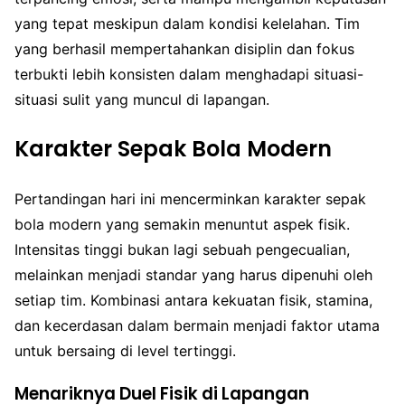
yang tepat meskipun dalam kondisi kelelahan. Tim
yang berhasil mempertahankan disiplin dan fokus
terbukti lebih konsisten dalam menghadapi situasi-
situasi sulit yang muncul di lapangan.
Karakter Sepak Bola Modern
Pertandingan hari ini mencerminkan karakter sepak
bola modern yang semakin menuntut aspek fisik.
Intensitas tinggi bukan lagi sebuah pengecualian,
melainkan menjadi standar yang harus dipenuhi oleh
setiap tim. Kombinasi antara kekuatan fisik, stamina,
dan kecerdasan dalam bermain menjadi faktor utama
untuk bersaing di level tertinggi.
Menariknya Duel Fisik di Lapangan