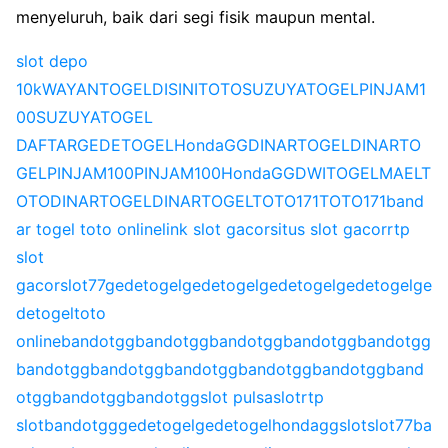
menyeluruh, baik dari segi fisik maupun mental.
slot depo
10k
WAYANTOGEL
DISINITOTO
SUZUYATOGEL
PINJAM1
00
SUZUYATOGEL
DAFTAR
GEDETOGEL
HondaGG
DINARTOGEL
DINARTO
GEL
PINJAM100
PINJAM100
HondaGG
DWITOGEL
MAELT
OTO
DINARTOGEL
DINARTOGEL
TOTO171
TOTO171
band
ar togel toto online
link slot gacor
situs slot gacor
rtp
slot
gacor
slot77
gedetogel
gedetogel
gedetogel
gedetogel
ge
detogel
toto
online
bandotgg
bandotgg
bandotgg
bandotgg
bandotgg
bandotgg
bandotgg
bandotgg
bandotgg
bandotgg
band
otgg
bandotgg
bandotgg
slot pulsa
slot
rtp
slot
bandotgg
gedetogel
gedetogel
hondagg
slot
slot77
ba